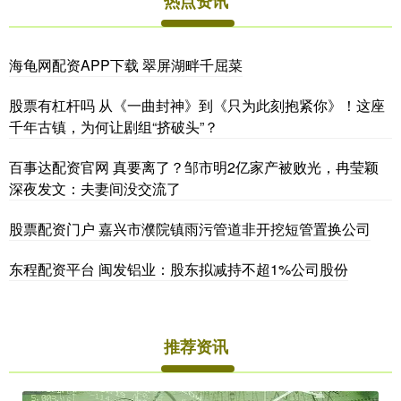
热点资讯
海龟网配资APP下载 翠屏湖畔千屈菜
股票有杠杆吗 从《一曲封神》到《只为此刻抱紧你》！这座
千年古镇，为何让剧组“挤破头”？
百事达配资官网 真要离了？邹市明2亿家产被败光，冉莹颖
深夜发文：夫妻间没交流了
股票配资门户 嘉兴市濮院镇雨污管道非开挖短管置换公司
东程配资平台 闽发铝业：股东拟减持不超1%公司股份
推荐资讯