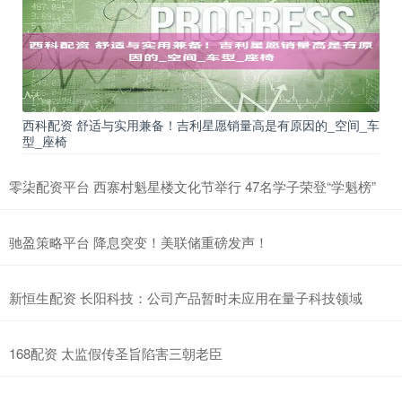
西科配资 舒适与实用兼备！吉利星愿销量高是有原因的_空间_车
型_座椅
零柒配资平台 西寨村魁星楼文化节举行 47名学子荣登“学魁榜”
驰盈策略平台 降息突变！美联储重磅发声！
新恒生配资 长阳科技：公司产品暂时未应用在量子科技领域
168配资 太监假传圣旨陷害三朝老臣