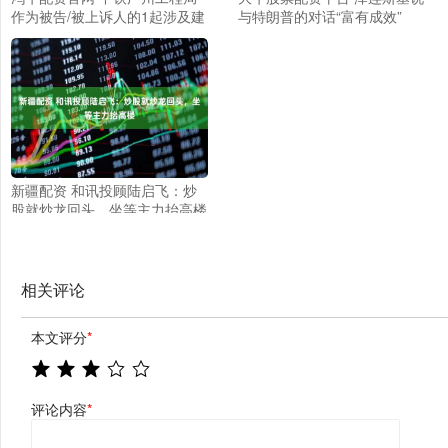
作为被告/被上诉人的1起涉及建
与特朗普的对话“富有成效”
设工程分包合同纠纷的诉讼将于
2025年7月1日开庭
新疆配资 和讯投顾陆启飞：炒
股就炒龙回头，坐等主力抬高楼
相关评论
本文评分
*
评论内容
*