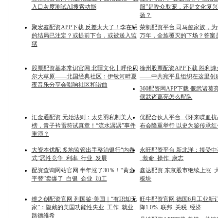
入口灰度测试AI搜索功能
服”是哗众取宠，还是文化复
扬？
聚宏鑫配资APP下载 反差太大了！李在明
荣凯配资平台 司马懿家族，
的结局已注定？或提前下台，或被送入监
万年，全族覆灭的下场？答案
狱
股票配资基本常识官网 北疆文化丨呼伦贝
徐州股票配资APP下载 胜利
尔大草原——北国经典社区：伊敏河畔夏
——中共宛平县组织在这里创
夜音乐分享会唱响社区和谐曲
360配资网APP下载 偃武诸
偃武诸葛亮怎么配队
汇金通配资 元始法则：太史羽私制美人
优配合伙人平台 《怀来喋血
榜，青子衿雷符试真章！“流水潺潺”事件
布会隆重举行 以史为鉴传承红
重演？
大资本优配 多地监管出手整治银行“内卷
永旺配资平台 新北洋：接受
式”恶性竞争_利率_行业_发展
_救命_操作_康志
配资查询网站官网 半年涨了30％！“黄金
鑫达配资 东京股市继续上涨_大
平替”卖爆了_白银_企业_加工
板块
维之创配资官网 列国鉴·美国｜“有职却无
旺牛配资官网 德国6月工业新
家”：隐藏的美国功能性失业_工作_就业_
降1.0%_联邦_关税_经济
路德维希