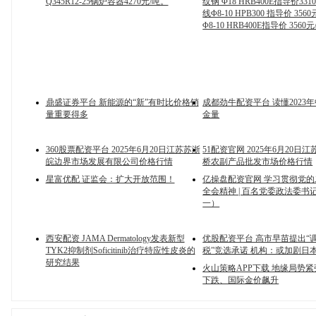
Q345R12-25锅炉容器4270元/吨。
纹钢 Φ18 HRB400E指导价33
线Φ8-10 HPB300 指导价 35
Φ8-10 HRB400E指导价 3560
鼎盛证券平台 新能源的“新”有时比价格销
成都劲牛配资平台 读懂2023
量重要得多
金量
360股票配资平台 2025年6月20日江苏苏浙
51配资官网 2025年6月20日
皖边界市场发展有限公司价格行情
桥农副产品批发市场价格行情
星富优配 证监会：扩大开放范围！
亿操盘配资官网 学习贯彻党
全会精神 | 百名党委政法委书
一）
西安配资 JAMA Dermatology发表新型
优股配资平台 高市早苗提出“
TYK2抑制剂Soficitinib治疗特应性皮炎的
税”竞选承诺 机构：或加剧日
研究结果
火山策略APP下载 地缘局势紧
下跌、国际金价飙升