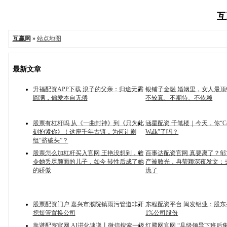
互
互赢网
»
站点地图
最新文章
升福配资APP下载 浪子的父亲：归途无需
银铺子金融 婚姻里，女人最
圆满，偏爱本自无偿
不较真、不期待、不依赖
股票有杠杆吗 从《一曲封神》到《只为此
涵星配资 千笔楼｜今天，你“Col
刻抱紧你》！这座千年古镇，为何让剧
Walk”了吗？
组“挤破头”？
股票怎么加杠杆买入官网 王艳没想到，曾
百事达配资官网 真要离了？邹
令她丢尽颜面的儿子，如今 转性后成了她
产被败光，冉莹颖深夜发文：
的骄傲
流了
股票配资门户 嘉兴市濮院镇雨污管道非开
东程配资平台 闽发铝业：股
挖短管置换公司
1%公司股份
靠谱配资官网 AI进化速递丨微信搜索一级
红腾网官网 “县级领导下班后