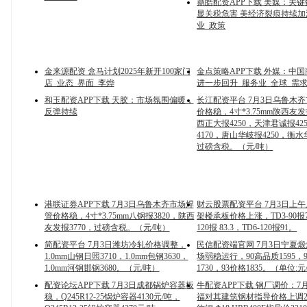
鼎皓配资APP下载 美媒：关
显关税危害 美经济裂痕持续加
业_政策
金来源配资 盒马计划2025年新开100家门
金点策略APP下载 外媒：中
店_业态_界面_李烨
进一步回升_服务业_全球_需
和玉配资APP下载 天胶：市场氛围偏暖，
长江配资平台 7月3日乌鲁木
反弹持续
价格稳，4寸*3.75mm陕西友发
西正大报4250，天津君诚报42
4170，唐山华岐报4250，衡水
过磅含税。（元/吨）
港联证券APP下载 7月3日乌鲁木齐市场焊
财云股票配资平台 7月3日上
管价格稳，4寸*3.75mm八钢报3820，陕西
架楼承板价格上涨，TD3-90报72
友发报3770，过磅含税。（元/吨）
120报 83.3，TD6-120报91。
简配资平台 7月3日潍坊冷轧价格调整，
民信配资端官网 7月3日宁夏
1.0mm山钢日照3710，1.0mm包钢3630，
场弱稳运行，90高品质1595，
1.0mm河钢邯钢3680。（元/吨）
1730，93价格1835。（单位:元
配资论坛APP下载 7月3日成都锅炉容器板
牛配资APP下载 钢厂调价：7
稳，Q245R12-25锅炉容器4130元/吨，
福对其建筑钢材指导价格上调2