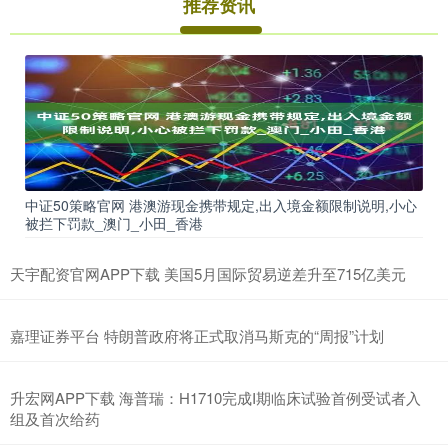
推荐资讯
中证50策略官网 港澳游现金携带规定,出入境金额限制说明,小心
被拦下罚款_澳门_小田_香港
天宇配资官网APP下载 美国5月国际贸易逆差升至715亿美元
嘉理证券平台 特朗普政府将正式取消马斯克的“周报”计划
升宏网APP下载 海普瑞：H1710完成I期临床试验首例受试者入
组及首次给药