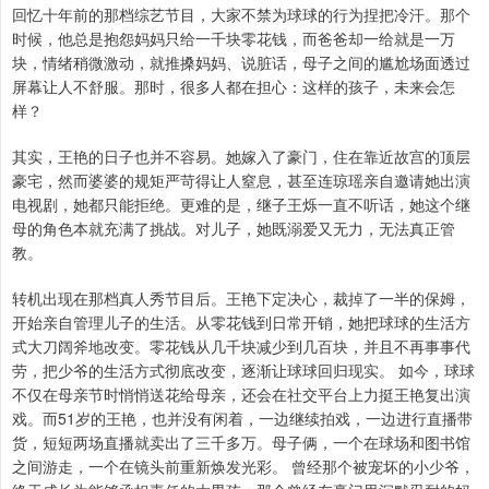
回忆十年前的那档综艺节目，大家不禁为球球的行为捏把冷汗。那个
时候，他总是抱怨妈妈只给一千块零花钱，而爸爸却一给就是一万
块，情绪稍微激动，就推搡妈妈、说脏话，母子之间的尴尬场面透过
屏幕让人不舒服。那时，很多人都在担心：这样的孩子，未来会怎
样？
其实，王艳的日子也并不容易。她嫁入了豪门，住在靠近故宫的顶层
豪宅，然而婆婆的规矩严苛得让人窒息，甚至连琼瑶亲自邀请她出演
电视剧，她都只能拒绝。更难的是，继子王烁一直不听话，她这个继
母的角色本就充满了挑战。对儿子，她既溺爱又无力，无法真正管
教。
转机出现在那档真人秀节目后。王艳下定决心，裁掉了一半的保姆，
开始亲自管理儿子的生活。从零花钱到日常开销，她把球球的生活方
式大刀阔斧地改变。零花钱从几千块减少到几百块，并且不再事事代
劳，把少爷的生活方式彻底改变，逐渐让球球回归现实。 如今，球球
不仅在母亲节时悄悄送花给母亲，还会在社交平台上力挺王艳复出演
戏。而51岁的王艳，也并没有闲着，一边继续拍戏，一边进行直播带
货，短短两场直播就卖出了三千多万。母子俩，一个在球场和图书馆
之间游走，一个在镜头前重新焕发光彩。 曾经那个被宠坏的小少爷，