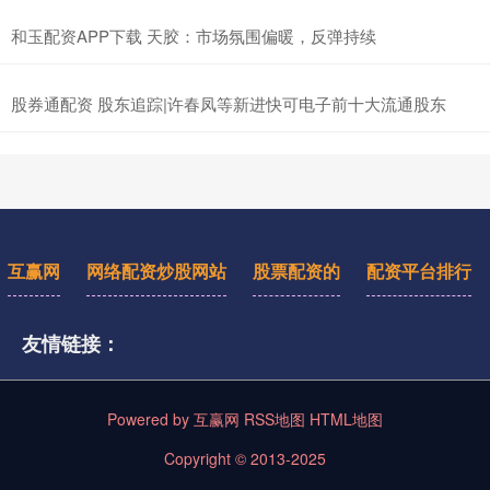
和玉配资APP下载 天胶：市场氛围偏暖，反弹持续
股券通配资 股东追踪|许春凤等新进快可电子前十大流通股东
互赢网
网络配资炒股网站
股票配资的
配资平台排行
友情链接：
Powered by
互赢网
RSS地图
HTML地图
Copyright
© 2013-2025