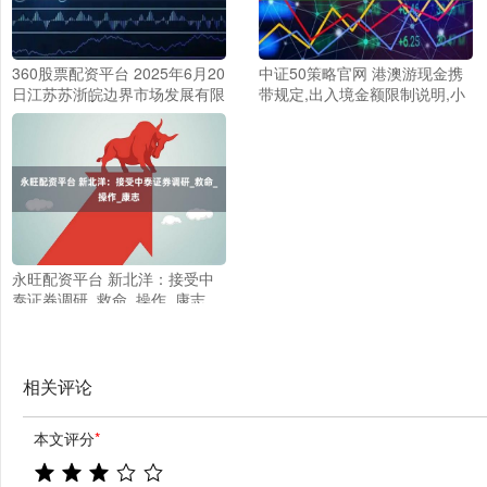
360股票配资平台 2025年6月20
中证50策略官网 港澳游现金携
日江苏苏浙皖边界市场发展有限
带规定,出入境金额限制说明,小
公司价格行情
心被拦下罚款_澳门_小田_香港
永旺配资平台 新北洋：接受中
泰证券调研_救命_操作_康志
相关评论
本文评分
*