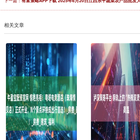
下一篇：
有富策略APP下载 2025年6月20日江西乐平蔬菜农产品批
相关文章