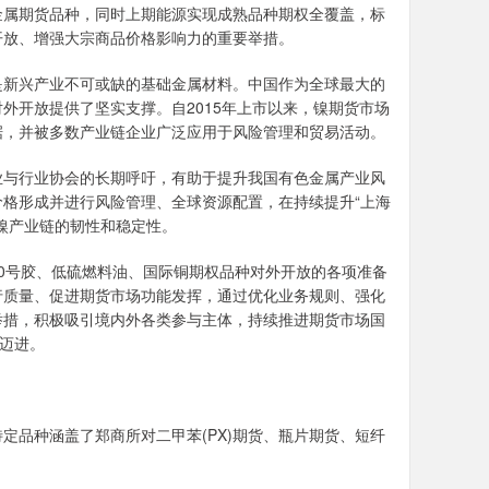
属期货品种，同时上期能源实现成熟品种期权全覆盖，标
开放、增强大宗商品价格影响力的重要举措。
新兴产业不可或缺的基础金属材料。中国作为全球最大的
外开放提供了坚实支撑。自2015年上市以来，镍期货市场
据，并被多数产业链企业广泛应用于风险管理和贸易活动。
与行业协会的长期呼吁，有助于提升我国有色金属产业风
格形成并进行风险管理、全球资源配置，在持续提升“上海
镍产业链的韧性和稳定性。
号胶、低硫燃料油、国际铜期权品种对外开放的各项准备
行质量、促进期货市场功能发挥，通过优化业务规则、强化
举措，积极吸引境内外各类参与主体，持续推进期货市场国
标迈进。
品种涵盖了郑商所对二甲苯(PX)期货、瓶片期货、短纤