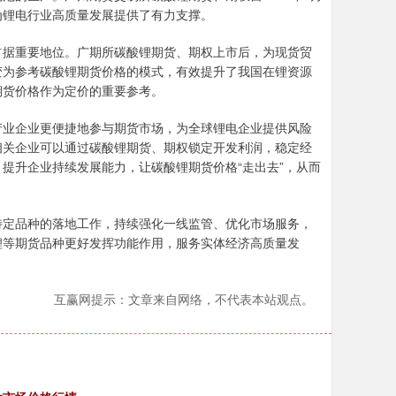
为锂电行业高质量发展提供了有力支撑。
据重要地位。广期所碳酸锂期货、期权上市后，为现货贸
变为参考碳酸锂期货价格的模式，有效提升了我国在锂资源
期货价格作为定价的重要参考。
业企业更便捷地参与期货市场，为全球锂电企业提供风险
相关企业可以通过碳酸锂期货、期权锁定开发利润，稳定经
提升企业持续发展能力，让碳酸锂期货价格“走出去”，从而
。
定品种的落地工作，持续强化一线监管、优化市场服务，
锂等期货品种更好发挥功能作用，服务实体经济高质量发
互赢网提示：文章来自网络，不代表本站观点。