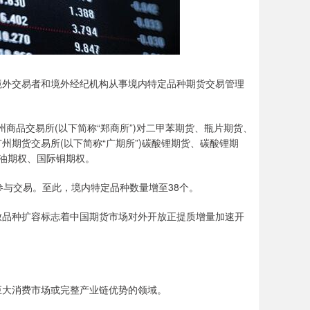
外交易者和境外经纪机构从事境内特定品种期货交易管理
商品交易所(以下简称“郑商所”)对二甲苯期货、瓶片期货、
期货交易所(以下简称“广期所”)碳酸锂期货、碳酸锂期
料油期权、国际铜期权。
与交易。至此，境内特定品种数量增至38个。
品种扩容标志着中国期货市场对外开放正提质增量加速开
大消费市场或完整产业链优势的领域。