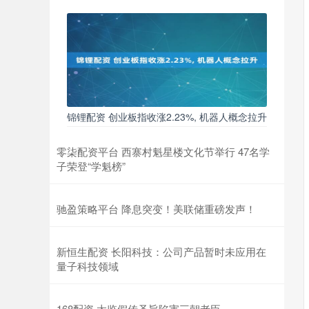
锦锂配资 创业板指收涨2.23%, 机器人概念拉升
零柒配资平台 西寨村魁星楼文化节举行 47名学
子荣登“学魁榜”
驰盈策略平台 降息突变！美联储重磅发声！
新恒生配资 长阳科技：公司产品暂时未应用在
量子科技领域
168配资 太监假传圣旨陷害三朝老臣