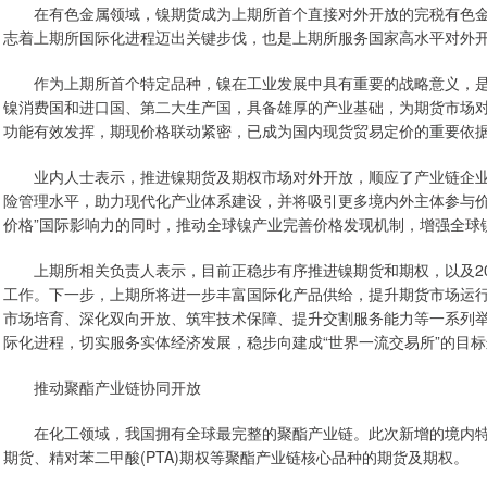
在有色金属领域，镍期货成为上期所首个直接对外开放的完税有色金
志着上期所国际化进程迈出关键步伐，也是上期所服务国家高水平对外
作为上期所首个特定品种，镍在工业发展中具有重要的战略意义，是
镍消费国和进口国、第二大生产国，具备雄厚的产业基础，为期货市场对
功能有效发挥，期现价格联动紧密，已成为国内现货贸易定价的重要依
业内人士表示，推进镍期货及期权市场对外开放，顺应了产业链企业
险管理水平，助力现代化产业体系建设，并将吸引更多境内外主体参与价
价格”国际影响力的同时，推动全球镍产业完善价格发现机制，增强全球
上期所相关负责人表示，目前正稳步有序推进镍期货和期权，以及20
工作。下一步，上期所将进一步丰富国际化产品供给，提升期货市场运
市场培育、深化双向开放、筑牢技术保障、提升交割服务能力等一系列
际化进程，切实服务实体经济发展，稳步向建成“世界一流交易所”的目
推动聚酯产业链协同开放
在化工领域，我国拥有全球最完整的聚酯产业链。此次新增的境内特定
期货、精对苯二甲酸(PTA)期权等聚酯产业链核心品种的期货及期权。