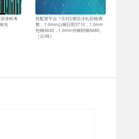
人深潜科考
简配资平台 7月3日潍坊冷轧价格调
海沟
整，1.0mm山钢日照3710，1.0mm
包钢3630，1.0mm河钢邯钢3680。
（元/吨）