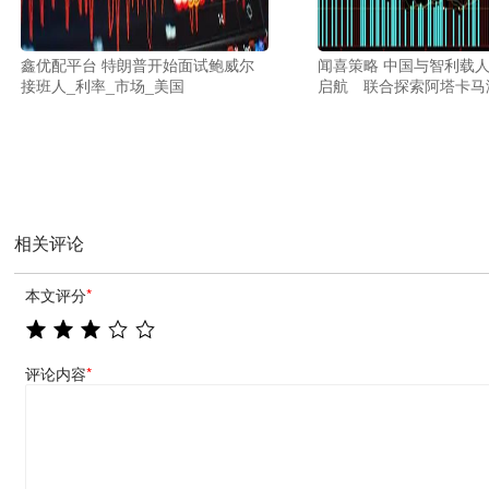
鑫优配平台 特朗普开始面试鲍威尔
闻喜策略 中国与智利载
接班人_利率_市场_美国
启航 联合探索阿塔卡马
相关评论
本文评分
*
评论内容
*