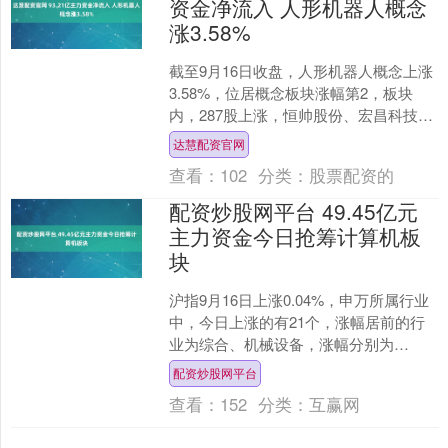
资金净流入 人形机器人概念
涨3.58%
截至9月16日收盘，人形机器人概念上涨
3.58%，位居概念板块涨幅第2，板块
内，287股上涨，恒帅股份、宏昌科技、
安培龙等20%涨停，万向钱潮、三花智
达慧配资官网
控、长飞光....
查看：
102
分类：
股票配资的
配资炒股网平台 49.45亿元
主力资金今日抢筹计算机板
块
沪指9月16日上涨0.04%，申万所属行业
中，今日上涨的有21个，涨幅居前的行
业为综合、机械设备，涨幅分别为
3.62%、2.06%。计算机行业位居今日涨
配资炒股网平台
幅榜第三....
查看：
152
分类：
互赢网