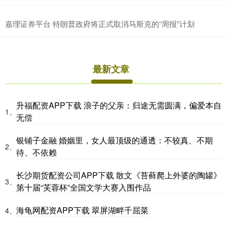
嘉理证券平台 特朗普政府将正式取消马斯克的“周报”计划
最新文章
升福配资APP下载 浪子的父亲：归途无需圆满，偏爱本自
1、
无偿
银铺子金融 婚姻里，女人最顶级的通透：不较真、不期
2、
待、不依赖
长沙期货配资公司APP下载 散文《苔藓爬上外婆的陶罐》
3、
第十届“芙蓉杯”全国文学大赛入围作品
海龟网配资APP下载 翠屏湖畔千屈菜
4、