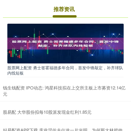
推荐资讯
股票网上配资 勇士签霍福德多年合同，首发中锋敲定，补齐球队
内线短板
钱生钱配资 IPO动态: 鸿星科技拟在上交所主板上市募资12.14亿
元
股易配 大华股份拟每10股派发现金红利1.85元
好易配资APP下载 库兹涅佐夫仕途一片光明，为何斯大林把他