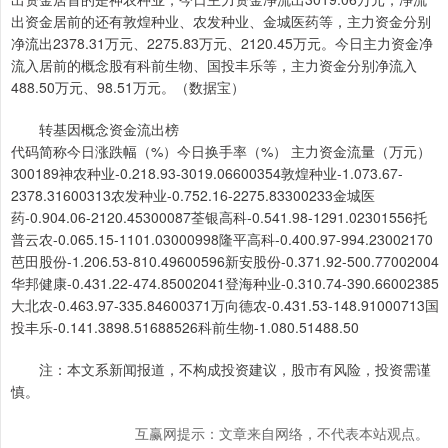
出资金居前的还有敦煌种业、农发种业、金城医药等，主力资金分别
净流出2378.31万元、2275.83万元、2120.45万元。今日主力资金净
流入居前的概念股有科前生物、国投丰乐等，主力资金分别净流入
488.50万元、98.51万元。（数据宝）
转基因概念资金流出榜
代码简称今日涨跌幅（%）今日换手率（%） 主力资金流量（万元）
300189神农种业-0.218.93-3019.06600354敦煌种业-1.073.67-
2378.31600313农发种业-0.752.16-2275.83300233金城医
药-0.904.06-2120.45300087荃银高科-0.541.98-1291.02301556托
普云农-0.065.15-1101.03000998隆平高科-0.400.97-994.23002170
芭田股份-1.206.53-810.49600596新安股份-0.371.92-500.77002004
华邦健康-0.431.22-474.85002041登海种业-0.310.74-390.66002385
大北农-0.463.97-335.84600371万向德农-0.431.53-148.91000713国
投丰乐-0.141.3898.51688526科前生物-1.080.51488.50
注：本文系新闻报道，不构成投资建议，股市有风险，投资需谨
慎。
互赢网提示：文章来自网络，不代表本站观点。