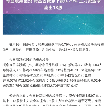
截至9月16日收盘，转基因概念下跌0.79%，位居概念板块跌幅榜
前列，板块内，芭田股份、科前生物、敦煌种业等跌幅居前。
今日涨跌幅居前的概念板块
概念今日涨跌幅（%）概念今日涨跌幅（%）减速器3.72猪肉-1.93人
形机器人3.58养鸡-1.50汽车热管理3.28转基因-0.79一体化压铸3.12
金属钴-0.67拼多多概念2.98中船系-0.67中韩自贸区2.90金属
锌-0.57AI PC2.82小金属概念-0.54EDR概念2.76钛白粉概念-0.52小
米汽车2.75金属铅-0.50脑机接口2.70环氧丙烷-0.47
资金面上看，今日转基因概念板块获主力资金净流出1.53亿元，
其中，13股获主力资金净流出，6股主力资金净流出超千万元，净流
出资金居首的是神农种业，今日主力资金净流出3019.06万元，净流