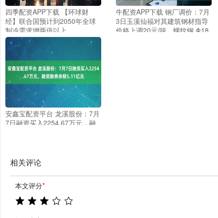
四季配资APP下载 【环球财
牛配资APP下载 钢厂调价：7月
经】联合国预计到2050年全球
3日玉溪仙福对其建筑钢材指导
制冷需求增两倍以上
价格上调20元/吨，螺纹钢 Φ18
HRB400E指导价3310元/吨；高
线Φ8-10 HPB300 指导价 3560
元/吨；盘螺 Φ8-10 HRB400E
指导价 3560元/吨。
安鑫宝配资平台 龙溪股份：7月
7日融资买入2254.67万元，融
资融券余额5.11亿元
相关评论
本文评分
*