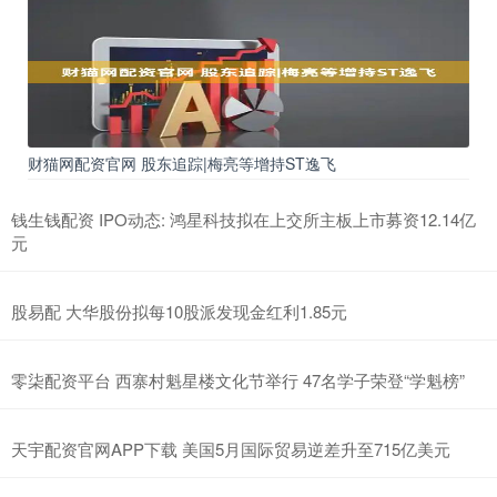
财猫网配资官网 股东追踪|梅亮等增持ST逸飞
钱生钱配资 IPO动态: 鸿星科技拟在上交所主板上市募资12.14亿
元
股易配 大华股份拟每10股派发现金红利1.85元
零柒配资平台 西寨村魁星楼文化节举行 47名学子荣登“学魁榜”
天宇配资官网APP下载 美国5月国际贸易逆差升至715亿美元