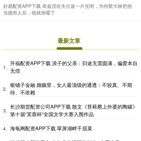
好易配资APP下载 库兹涅佐夫仕途一片光明，为何斯大林把他
当接班人后，他就倒霉了
最新文章
升福配资APP下载 浪子的父亲：归途无需圆满，偏爱本自
1、
无偿
银铺子金融 婚姻里，女人最顶级的通透：不较真、不期
2、
待、不依赖
长沙期货配资公司APP下载 散文《苔藓爬上外婆的陶罐》
3、
第十届“芙蓉杯”全国文学大赛入围作品
海龟网配资APP下载 翠屏湖畔千屈菜
4、